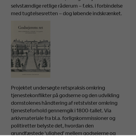
selvstændige retlige råderum – f.eks. i forbindelse
med tugtelsesretten – dog løbende indskrænket.
Projektet undersøgte retspraksis omkring
tjenestekonflikter på godserne og den udvikling
domstolenes håndtering af retstvister omkring
tjenesteforhold gennemgik i 1800-tallet. Via
arkivmateriale fra bl.a. forligskommissioner og
politiretter belyste det, hvordan den
grundfæstede ‘ulighed’ mellem godsejerne og