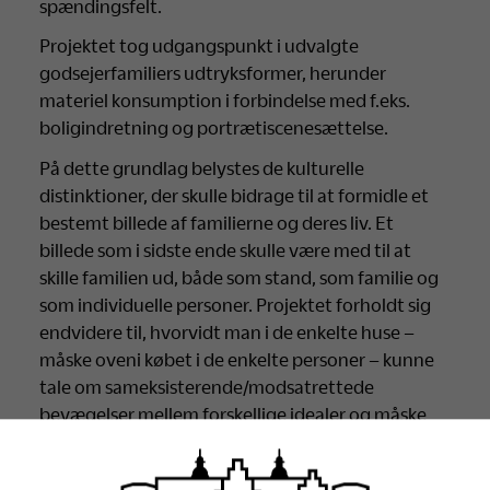
spændingsfelt.
Projektet tog udgangspunkt i udvalgte
godsejerfamiliers udtryksformer, herunder
materiel konsumption i forbindelse med f.eks.
boligindretning og portrætiscenesættelse.
På dette grundlag belystes de kulturelle
distinktioner, der skulle bidrage til at formidle et
bestemt billede af familierne og deres liv. Et
billede som i sidste ende skulle være med til at
skille familien ud, både som stand, som familie og
som individuelle personer. Projektet forholdt sig
endvidere til, hvorvidt man i de enkelte huse –
måske oveni købet i de enkelte personer – kunne
tale om sameksisterende/modsatrettede
bevægelser mellem forskellige idealer og måske
mellem idealer og praksis.
Signe Boeskov er bl.a. forfatter til ph.d.-