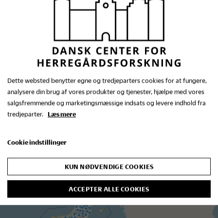
herregårde
Dette websted benytter egne og tredjeparters cookies for at fungere,
analysere din brug af vores produkter og tjenester, hjælpe med vores
salgsfremmende og marketingsmæssige indsats og levere indhold fra
Se alle nyheder
tredjeparter.
Læs mere
Cookie indstillinger
KUN NØDVENDIGE COOKIES
ACCEPTER ALLE COOKIES