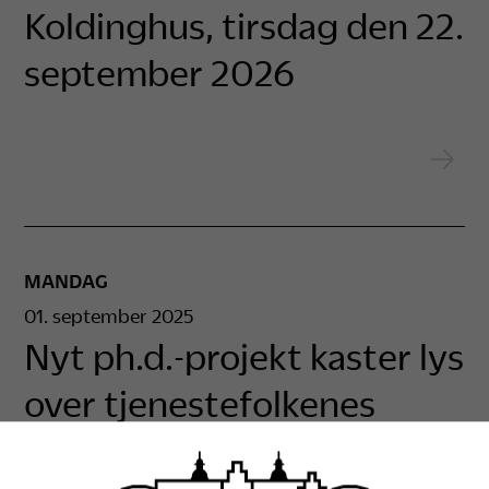
Koldinghus, tirsdag den 22.
september 2026
MANDAG
01. september 2025
Nyt ph.d.-projekt kaster lys
over tjenestefolkenes
forhold på de danske