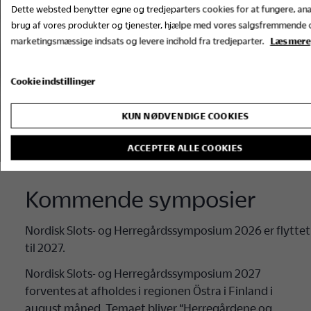
Dette websted benytter egne og tredjeparters cookies for at fungere, ana
brug af vores produkter og tjenester, hjælpe med vores salgsfremmende 
marketingsmæssige indsats og levere indhold fra tredjeparter.
Læs mere
Cookie indstillinger
KUN NØDVENDIGE COOKIES
ACCEPTER ALLE COOKIES
Kommende symposier
Nordisk Slots- og Herregårdssymposium 2026 er flyttet
til 2027.
Nordisk Slots- og Herregårdssymposium 2027
forventes at afholdes i regionen Östra i Finland i
august måned. Temaet bliver “Herregårdene og