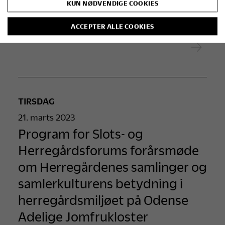
KUN NØDVENDIGE COOKIES
Estrup
ACCEPTER ALLE COOKIES
TIRSDAG
21. marts 2023
Program for Slots- og
Herregårdsforums forårsmøde
om Herregårdenes samlinger og
samlerkulturens betydning i
herregårdsmiljøet på Odense
Adelige Jomfrukloster