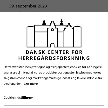
09. september 2023
Med Dansk Center for
Herregårdsforskning og FOF
Aarhus på herregårdstur
Dette websted benytter egne og tredjeparters cookies for at fungere,
analysere din brug af vores produkter og tjenester, hjælpe med vores
FREDAG
salgsfremmende og marketingsmæssige indsats og levere indhold fra
21. april 2023
tredjeparter.
Læs mere
Jørgen Scheels store
rejse. Vidensmiddag om adelens
Cookie indstillinger
rejser, mad og kunst på Gammel