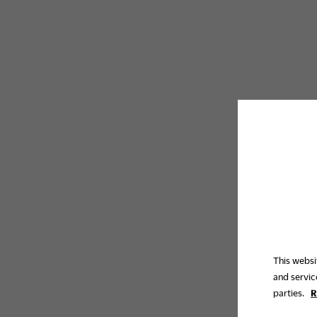
This websi
and servic
parties.
R