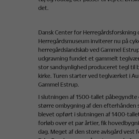
det.
Dansk Center for Herregårdsforskning
Herregårdsmuseum inviterer nu på cyke
herregårdslandskab ved Gammel Estrup.
udgravning fundet et gammelt teglværk
stor sandsynlighed produceret tegl ti
kirke. Turen starter ved teglværket i Au
Gammel Estrup.
I slutningen af 1500-tallet påbegyndte
større ombygning af den efterhånden s
blevet opført i slutningen af 1400-ta
forløb over et par årtier, fik hovedbygn
dag. Meget af den store avlsgård vest