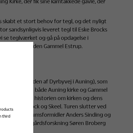
g Kirke, der fik sine kamtakkede gavle, der
s skabt et stort behov for tegl, og det nyligt
r sandsynligvis leveret tegl til Eske Brocks
vi se teglværket og gå på opdagelse i
og på herregården Gammel Estrup.
værk (for enden af Dyrbyvej i Auning), som
leveret sten til både Auning kirke og Gammel
ing kirke og får historien om kirken og dens
gterne Brock og Skeel. Turen slutter ved
products
 og kage. Museumsformidler Anders Sinding og
 third
ter for Herregårdsforskning Søren Broberg