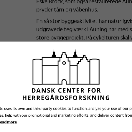
Eske Brock, som også restaurerede Aunin
pryder tårn og våbenhus.
En så stor byggeaktivitet har naturligvi
udgravede teglværk i Auning har med sto
store byggeprojekt. På cykelturen skal 
bygningshistorierne ved Auning kirke 
Program
Turen begynder ved det udgravede tegl
før i tiden med stor sandsynlighed har 
Estrup. Efterfølgende cykler vil til Aun
sammenhæng med Gammel Estrup og slæ
te uses its own and third-party cookies to function, analyze your use of our 
Gammel Estrup, hvor der er kaffe, saft
es, help with our promotional and marketing efforts, and deliver content from
formidlingsmedarbejder ved Dansk Cen
ead more
Knudsen er guider på turen.