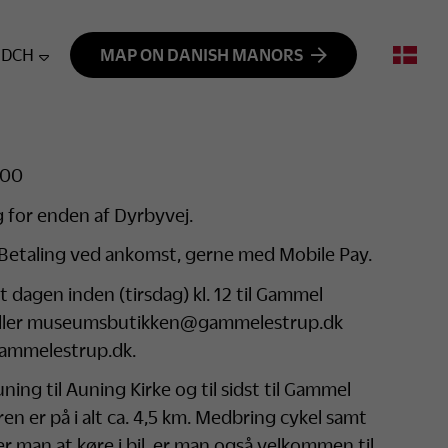
DCH
MAP ON DANISH MANORS
.00
 for enden af Dyrbyvej.
r. Betaling ved ankomst, gerne med Mobile Pay.
 dagen inden (tirsdag) kl. 12 til Gammel
eller museumsbutikken@gammelestrup.dk
gammelestrup.dk.
ning til Auning Kirke og til sidst til Gammel
en er på i alt ca. 4,5 km. Medbring cykel samt
ker man at køre i bil, er man også velkommen til