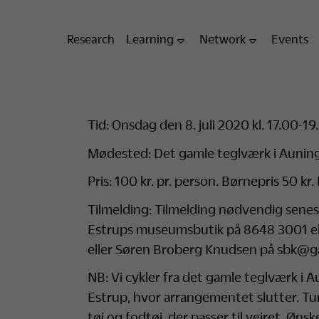
Research
Learning
Network
Events
Tid: Onsdag den 8. juli 2020 kl. 17.00-19
Mødested: Det gamle teglværk i Auning
Pris: 100 kr. pr. person. Børnepris 50 k
Tilmelding: Tilmelding nødvendig senest
Estrups museumsbutik på 8648 3001 
eller Søren Broberg Knudsen på sbk@
NB: Vi cykler fra det gamle teglværk i Au
Estrup, hvor arrangementet slutter. Tur
tøj og fodtøj, der passer til vejret. Øns