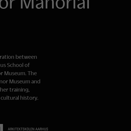
or Manorial
oration between
us School of
or Museum. The
Manor Museum and
her training,
ultural history.