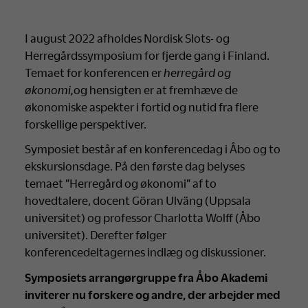
I august 2022 afholdes Nordisk Slots- og
Herregårdssymposium for fjerde gang i Finland.
Temaet for konferencen er
herregård og
økonomi,
og hensigten er at fremhæve de
økonomiske aspekter i fortid og nutid fra flere
forskellige perspektiver.
Symposiet består af en konferencedag i Åbo og to
ekskursionsdage. På den første dag belyses
temaet ”Herregård og økonomi” af to
hovedtalere, docent Göran Ulväng (Uppsala
universitet) og professor Charlotta Wolff (Åbo
universitet). Derefter følger
konferencedeltagernes indlæg og diskussioner.
Symposiets arrangørgruppe fra Åbo Akademi
inviterer nu forskere og andre, der arbejder med