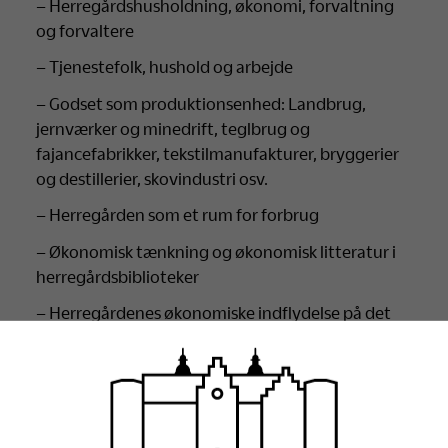
– Herregårdshusholdning, økonomi, forvaltning
og forvaltere
– Tjenestefolk, hushold og arbejde
– Godset som produktionsenhed: Landbrug,
jernværker og minedrift, teglbrug og
fajancefabrikker, tekstilmanufakturer, bryggerier
og destillerier, skovindustri osv.
– Herregården som et rum for forbrug
– Økonomisk tænkning og økonomisk litteratur i
herregårdsbiblioteker
– Herregårdenes økonomiske indflydelse på det
omkringliggende samfund
– Herregårdsøkonomi i dag i privat eller offentlig
regi.
Download Call for Papers som pdf. her