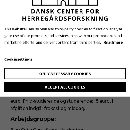
Efter
konferencedagen
ved Åbo Akademi
foretages ekskursioner til Västra Nylands
herregårdsmiljøer.
This website uses its own and third-party cookies to function, analyze
Tilmelding
your use of our products and services, help with our promotional and
marketing efforts, and deliver content from third parties.
Read more
Tilmelding til konferencedeltagelse uden oplæg
skal ske senest den 31. maj 2022 til Åbo Akademi
(tilmelding åbnes i april 2022).
Cookie settings
Konferenceafgift: 100 euro. I konferenceafgiften
ONLY NECESSARY COOKIES
indgår konferencedag, ekskursioner, tre gange
frokost og to middage.
ACCEPT ALL COOKIES
Afgift for konferencedagen 18. august 2022: 25
euro. Ph.d-studerende og studerende: 15 euro. I
afgiften indgår frokost og middag.
Arbejdsgruppe:
fil.dr Sofia Gustafsson, Helsingfors