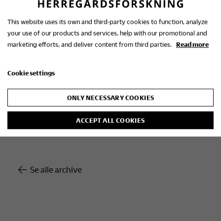
Nationalmuseet har støttet udgivelsen med
This website uses its own and third-party cookies to function, analyze
tilladelse til at benytte Roberto Fortunas
your use of our products and services, help with our promotional and
fotografier.
marketing efforts, and deliver content from third parties.
Read more
FORLAGET HISTORISMUS www.historismus.dk
mail@historismus.dk tlf. 29 27 14 28 Oversættelse:
Cookie settings
Jane Rowley. Grafisk tilrettelæggelse: Lars Møller
Nielsen. Format: 24 x 31 cm, 253 sider, indbundet,
ONLY NECESSARY COOKIES
200 illustrationer.
ACCEPT ALL COOKIES
Se alle archive