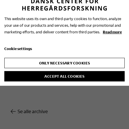
med den nyeste viden på området.
Stedet for konferencen er som nævnt
This website uses its own and third-party cookies to function, analyze
Slotsholmen i København, hvortil der er
your use of our products and services, help with our promotional and
forholdsvis let adgang fra alle nordiske lande. Rent
marketing efforts, and deliver content from third parties.
Read more
praktisk vil konferencen komme til at bestå af en
teoretisk og en praktisk del. Det vil sige, at den
Cookie settings
teoretiske del, foredragene, afholdes onsdag og
torsdag formiddag i
Harsdorfsalen
på Rigsarkivet,
ONLY NECESSARY COOKIES
mens eftermiddagene vil være viet til ekskursioner
til centrale steder på og omkring Slotsholmen.
ACCEPT ALL COOKIES
Se alle archive