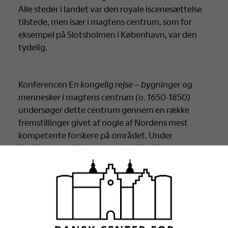
Alle steder i landet var den royale iscenesættelse
tilstede, men især i magtens centrum, som for
eksempel på Slotsholmen i København, var den
tydelig.
Konferencen E
n kongelig rejse – bygninger og
mennesker i magtens
centrum (o. 1650-1850)
undersøger dette centrum gennem en række
fremstillinger givet af nogle af Nordens mest
kompetente forskere på området. Under
konferencen vil temaerne strække sig over
enevældig arkitektur, hofliv, iscenesættelse,
fødsel, begravelse, tafler og biblioteker. Herved vil
konferencen gennemgå nogle af de vigtigste
magtpolitiske temaer for Enevælden, og det er
endvidere hensigten, at også deltagerne
undervejs opfordres til at være aktive og byde ind