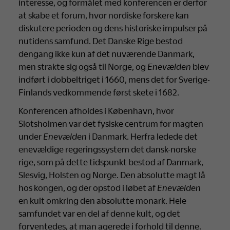
interesse, og formålet med konferencen er derfor
at skabe et forum, hvor nordiske forskere kan
diskutere perioden og dens historiske impulser på
nutidens samfund. Det Danske Rige bestod
dengang ikke kun af det nuværende Danmark,
men strakte sig også til Norge, og
Enevælden
blev
indført i dobbeltriget i 1660, mens det for Sverige-
Finlands vedkommende først skete i 1682.
Konferencen afholdes i København, hvor
Slotsholmen var det fysiske centrum for magten
under
Enevælden
i Danmark. Herfra ledede det
enevældige regeringssystem det dansk-norske
rige, som på dette tidspunkt bestod af Danmark,
Slesvig, Holsten og Norge. Den absolutte magt lå
hos kongen, og der opstod i løbet af
Enevælden
en kult omkring den absolutte monark. Hele
samfundet var en del af denne kult, og det
forventedes, at man agerede i forhold til denne.