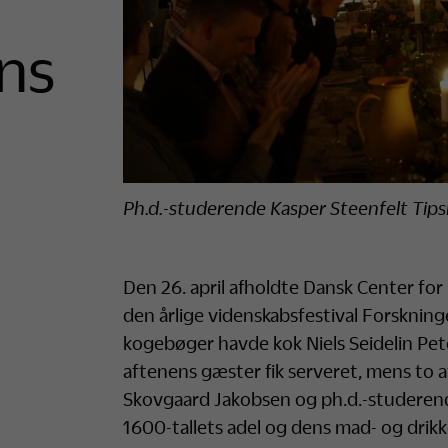
ns
Ph.d.-studerende Kasper Steenfelt Tips
Den 26. april afholdte Dansk Center fo
den årlige videnskabsfestival Forsknin
kogebøger havde kok Niels Seidelin Pe
aftenens gæster fik serveret, mens to 
Skovgaard Jakobsen og ph.d.-studerend
1600-tallets adel og dens mad- og drikk