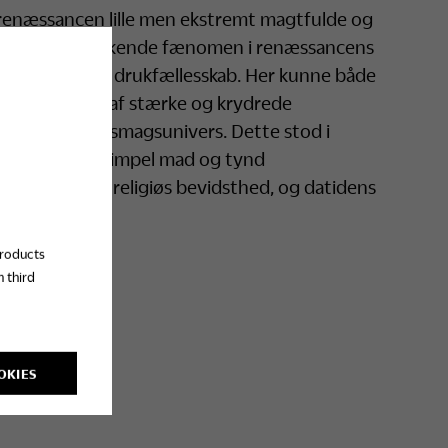
 renæssancen lille men ekstremt magtfulde og
var et fremherskende fænomen i renæssancens
et umådeholdent drukfællesskab. Her kunne både
dig og præget af stærke og krydrede
enæssancens smagsunivers. Dette stod i
od af tung og simpel mad og tynd
 af en stærk religiøs bevidsthed, og datidens
products
 third
OKIES