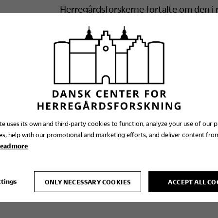
Herregårdsforskerne fortalte om den i
selvbevidste adelsstand. Herregildet 
elitemiljøer og var karakteriseret af 
mad og drikke være raffineret, overdå
smagsindtryk, der kendetegnede ved r
kontrast til hverdagens kost, der best
øl. Samfundet var samtidig gennemsyret
adelige dyder var ingen undtagelse.
te uses its own and third-party cookies to function, analyze your use of our 
es, help with our promotional and marketing efforts, and deliver content from
ead more
ttings
ONLY NECESSARY COOKIES
ACCEPT ALL CO