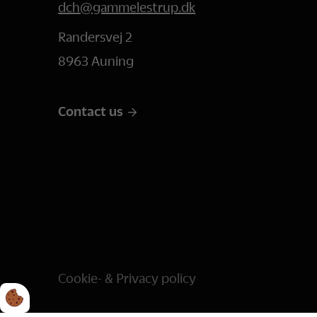
dch@gammelestrup.dk
Randersvej 2
8963 Auning
Contact us
Cookie- & Privacy policy