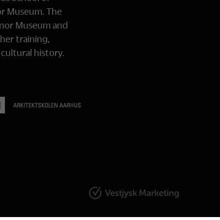
or Museum. The
Manor Museum and
her training,
ultural history.