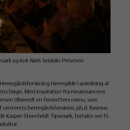
mark og kok Niels Seidelin Petersen
r Herregårdsforskning
Herregilde
i anledning af
gens Døgn. Med inspiration fra renæssancens
tersen tilberedt en femretters menu, som
af centerets herregårdsforskere, ph.d. Rasmus
e Kasper Steenfeldt Tipsmark, fortalte om 15-
ekultur.