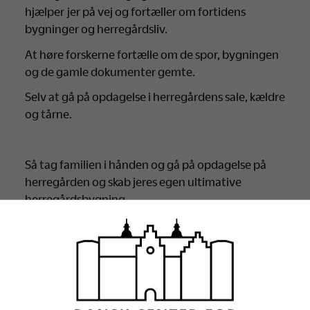
hjælper jer på vej og fortæller om fortidens
bygninger og herregårdsliv.
At høre forskerne fortælle om de spor, bygningen
og de gamle dokumenter gemte.
Selv at gå på opdagelse i herregårdens sale, kældre
og tårne.
Så tag familien i hånden og gå på opdagelse på
herregården og skab jeres egen ultimative
herregårdsbygning.
Praktisk
Arrangementet løber af staben fra kl. 10-16 den
30. april på Gammel Estrup – Herregårdsmuseet,
Randersvej 2, 8963 Auning.