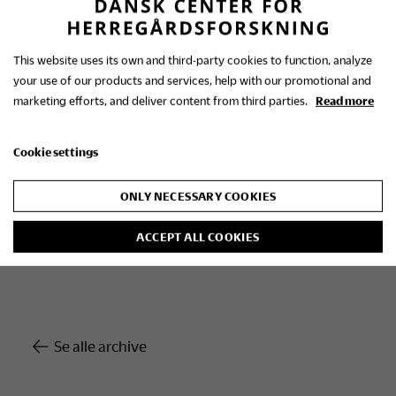
Det er gratis at deltage i aktiviteterne, når entreen
til museet betalt. Værstedsarktiviteterne kører
This website uses its own and third-party cookies to function, analyze
hele dagen, mens du kan høre forskerne fortælle
your use of our products and services, help with our promotional and
kl. 11, 13 og 14.30. Tilmelding er ikke nødvendig.
marketing efforts, and deliver content from third parties.
Read more
Herregårdskøkkenet er åbent hele dagen, og her
vil det være muligt at købe kaffe og kage.
Cookie settings
For yderligere oplysninger om arrangementet
ONLY NECESSARY COOKIES
kontakt centerleder Signe Boeskov på
sb@gammelestrup eller tlf. 87950708
ACCEPT ALL COOKIES
Se alle archive