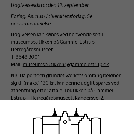
Udgivelsesdato: den 12. september
Forlag: Aarhus Universitetsforlag. Se
pressemeddelelse.
Udgivelsen kan købes ved henvendelse til
museumsbutikken på Gammel Estrup –
Herregårdsmuseet.
T: 8648 3001
Mail:
museumsbutikken@gammelestrup.dk
NB! Da portoen grundet værkets omfang beløber
sig til (maks.) 130 kr., kan denne udgift spares ved
afhentning efter aftale i butikken på Gammel
Estrup – Herregårdsmuseet, Randersvej 2,
8963 Auning.