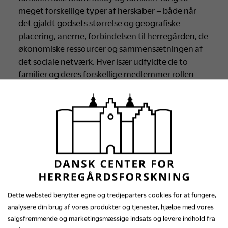
meget forskellige typer af herskaber – både når
det gjaldt godsets størrelse og geografiske
placering, anerne, forbindelsen til herregården, de
økonomiske ressourcer og sammensætningen af
det sociale netværk. Hver især udfyldte de to
familier og deres forskellige medlemmer rollen
som herregårdsherskab, og skabte og opretholdt
status bl.a. gennem den form for herskabelighed
og de sider af herregårdslivet, som de fremviste og
fremhævede.
Forskningsprojektet danner baggrund for
udgivelsen
Herregård og Herskab
(Udgivet af
Museum Tusculanum og Gammel Estrup
Danmarks Herregårdsmuseum, 2017)
Dette websted benytter egne og tredjeparters cookies for at fungere,
Projektudfører:
analysere din brug af vores produkter og tjenester, hjælpe med vores
Signe Boeskov
salgsfremmende og marketingsmæssige indsats og levere indhold fra