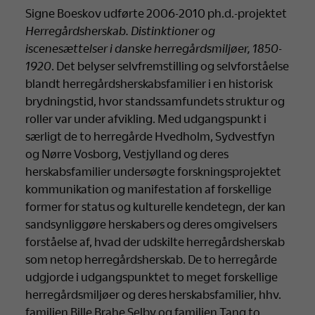
Signe Boeskov udførte 2006-2010 ph.d.-projektet
Herregårdsherskab. Distinktioner og
iscenesættelser i danske herregårdsmiljøer, 1850-
1920
. Det belyser selvfremstilling og selvforståelse
blandt herregårdsherskabsfamilier i en historisk
brydningstid, hvor standssamfundets struktur og
roller var under afvikling. Med udgangspunkt i
særligt de to herregårde Hvedholm, Sydvestfyn
og Nørre Vosborg, Vestjylland og deres
herskabsfamilier undersøgte forskningsprojektet
kommunikation og manifestation af forskellige
former for status og kulturelle kendetegn, der kan
sandsynliggøre herskabers og deres omgivelsers
forståelse af, hvad der udskilte herregårdsherskab
som netop herregårdsherskab. De to herregårde
udgjorde i udgangspunktet to meget forskellige
herregårdsmiljøer og deres herskabsfamilier, hhv.
familien Bille Brahe Selby og familien Tang to