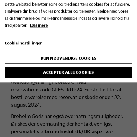
Dette websted benytter egne og tredjeparters cookies for at fungere,
kommentarfeltet.
analysere din brug af vores produkter og tjenester, hjælpe med vores
Hvis du har særlige krav til kost, kan det også
salgsfremmende og marketingsmæssige indsats og levere indhold fra
noteres i kommentarfeltet.
tredjeparter.
Læs mere
Sidste frist for tilmelding er 5. juli 2024.
Cookie indstillinger
Overnatning:
Der er mulighed for at reservere overnatning i
KUN NØDVENDIGE COOKIES
Odense på Hotel Ansgar
ACCEPTER ALLE COOKIES
(ansgar@millinghotels.dk) og Hotel Windsor
(windsor@millinghotels.dk) med
reservationskode GLESTRUP24. Sidste frist for at
bestille værelse med reservationskode er den 22.
august 2024.
Broholm Gods har også overnatningsmuligheder.
Ønskes der overnatning der kontakt venligst
personalet via
broholmslot.dk/DK.aspx
. Vær