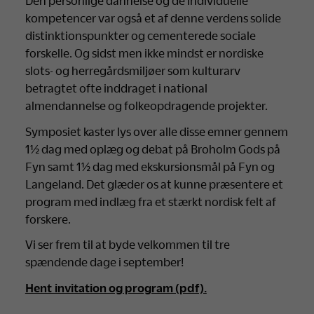
Den personlige dannelse og de individuelle
kompetencer var også et af denne verdens solide
distinktionspunkter og cementerede sociale
forskelle. Og sidst men ikke mindst er nordiske
slots- og herregårdsmiljøer som kulturarv
betragtet ofte inddraget i national
almendannelse og folkeopdragende projekter.
Symposiet kaster lys over alle disse emner gennem
1½ dag med oplæg og debat på Broholm Gods på
Fyn samt 1½ dag med ekskursionsmål på Fyn og
Langeland. Det glæder os at kunne præsentere et
program med indlæg fra et stærkt nordisk felt af
forskere.
Vi ser frem til at byde velkommen til tre
spændende dage i september!
Hent invitation og program (pdf).