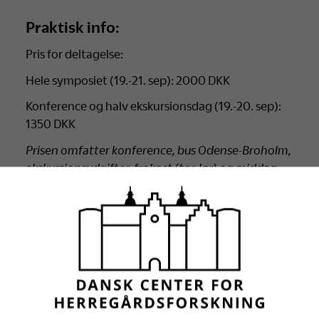
Praktisk info:
Pris for deltagelse:
Hele symposiet (19.-21. sep): 2000 DKK
Konference og halv ekskursionsdag (19.-20. sep):
1350 DKK
Prisen omfatter konference, bus Odense-Broholm,
ekskursionsudgifter, frokost (tor-lør) og middag
(tor-fre). Overnatning er ikke inkluderet i prisen.
Tilmelding og betaling:
Man køber billet via webshop på
https://gammelestrup.dk/shop/
. Vælg variant (2
eller 3 dage).
OBS. Hvis du melder flere til på én gang, så skal du
skrive deltagernes fulde navne samt institution i