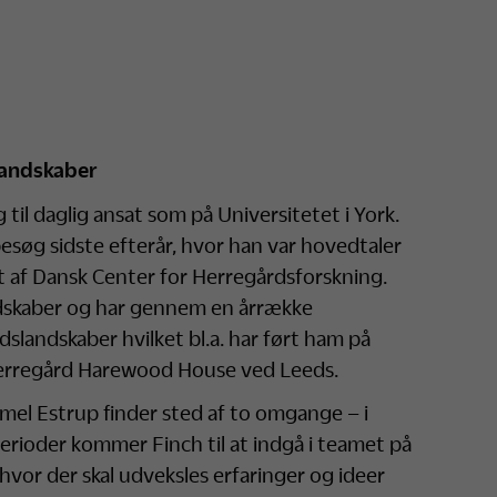
 landskaber
til daglig ansat som på Universitetet i York.
esøg sidste efterår, hvor han var hovedtaler
t af Dansk Center for Herregårdsforskning.
landskaber og har gennem en årrække
slandskaber hvilket bl.a. har ført ham på
herregård Harewood House ved Leeds.
l Estrup finder sted af to omgange – i
perioder kommer Finch til at indgå i teamet på
vor der skal udveksles erfaringer og ideer