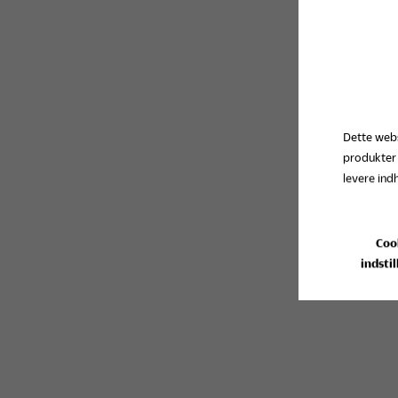
Dette webs
produkter
levere ind
Coo
indstil