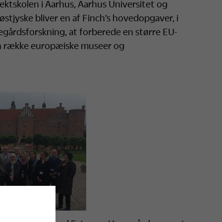
ktskolen i Aarhus, Aarhus Universitet og
østjyske bliver en af Finch’s hovedopgaver, i
gårdsforskning, at forberede en større EU-
n række europæiske museer og