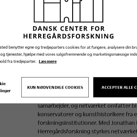
Med etableringen af netværket ENCO
og Dansk Center for Herregårdsforskni
landkort.
Internationalt netværk med rødder 
ted benytter egne og tredjeparters cookies for at fungere, analysere din br
Det internationale samarbejde om herre
 og tjenester, hjælpe med vores salgsfremmende og marketingsmæssige ind
hold fra tredjeparter.
Læs mere
dannelsen af netværket ENCOUNTER: E
Estate Research. Netværket blev stiftet 
Herregårdsforskning sidste efterår i f
kie
KUN NØDVENDIGE COOKIES
ACCEPTER ALLE 
Gammel Estrup. I det forgangne år er 
linger
specialister fra ind- og udland. Der er 
samarbejder, og netværket omfatter bl.a.
konservatorer og kunsthistorikere fra 
forskningsinstitutioner. Med Jonathan 
Herregårdsforskning styrkes netværket