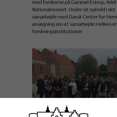
med forskerne på Gammel Estrup, Arkite
Nationalmuseet. Under sit ophold i det 
samarbejde med Dansk Center for Herre
ansøgning om et samarbejde mellem e
forskningsinstitutioner.