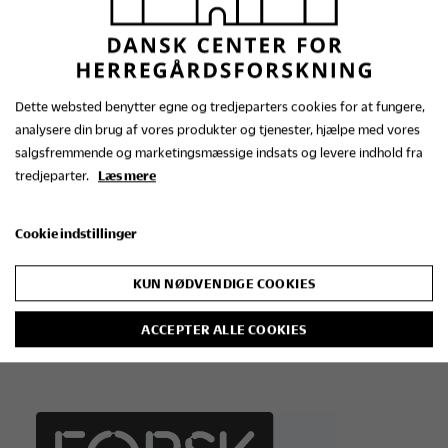
Dette websted benytter egne og tredjeparters cookies for at fungere,
analysere din brug af vores produkter og tjenester, hjælpe med vores
salgsfremmende og marketingsmæssige indsats og levere indhold fra
tredjeparter.
Læs mere
Cookie indstillinger
Fotograf: Søren Dyrskjøt
Der var stor tilslutning til arrangementet, og de
KUN NØDVENDIGE COOKIES
mange gæster nød godt af kaffe, the, chokolade
og kage fra herregårdskøkkenet serveret af
ACCEPTER ALLE COOKIES
venlige stuepiger.