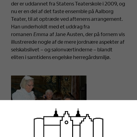
der er uddannet fra Statens Teaterskole i 2009, og
nu er en del af det faste ensemble på Aalborg
Teater, til at optræde ved aftenens arrangement.
Han underholdt med et uddrag fra
romanen
Emma
af Jane Austen, der på fornem vis
illustrerede nogle af de mere jordnære aspekter af
selskabslivet – og salonværtinderne – blandt
eliten i samtidens engelske herregårdsmiljø.