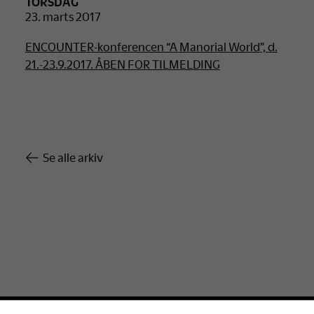
TORSDAG
23. marts 2017
ENCOUNTER-konferencen “A Manorial World”, d.
21.-23.9.2017. ÅBEN FOR TILMELDING
Se alle arkiv