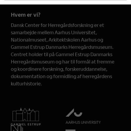
Hvem er vi?
Dansk Center for Herregårdsforskning er et
samarbejde mellem Aarhus Universitet,
Nationalmuseet, Arkitektskolen Aarhus og
Gammel Estrup Danmarks Herregårdsmuseum.
Centret holder til på Gammel Estrup Danmarks
Herregårdsmuseum og har til formål at fremme
og koordinere forskning, forskeruddannelse,
dokumentation og formidling af herregårdens
kulturhistorie.