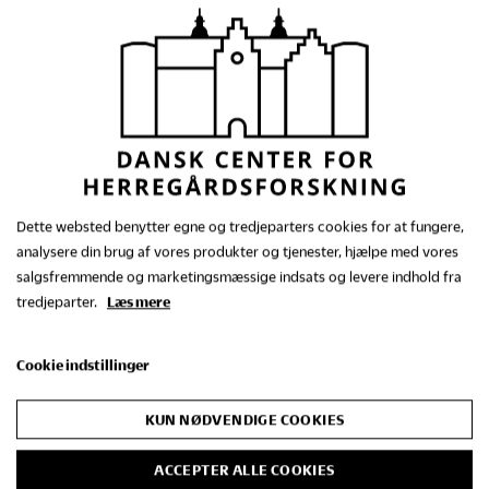
Dansk Center for
Herregårdsforskning
Dette websted benytter egne og tredjeparters cookies for at fungere,
Kontakt os
analysere din brug af vores produkter og tjenester, hjælpe med vores
+45 86 48 30 01
salgsfremmende og marketingsmæssige indsats og levere indhold fra
tredjeparter.
Læs mere
dch@gammelestrup.dk
Randersvej 2
Cookie indstillinger
8963 Auning
KUN NØDVENDIGE COOKIES
Kontakt os
ACCEPTER ALLE COOKIES