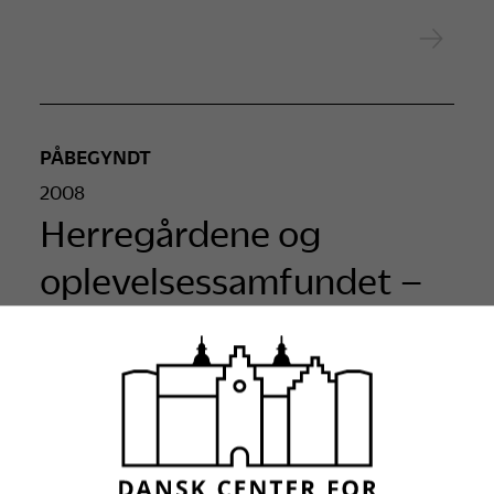
PÅBEGYNDT
2008
Herregårdene og
oplevelsessamfundet –
nyt liv i gamle bygninger