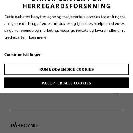
PÅBEGYNDT
Dette websted benytter egne og tredjeparters cookies for at fungere,
2005
analysere din brug af vores produkter og tjenester, hjælpe med vores
Nybygt af gammel art:
salgsfremmende og marketingsmæssige indsats og levere indhold fra
tredjeparter.
Læs mere
Nygotisk
herregårdsarkitektur i
Cookie indstillinger
Danmark 1830-1900
KUN NØDVENDIGE COOKIES
ACCEPTER ALLE COOKIES
PÅBEGYNDT